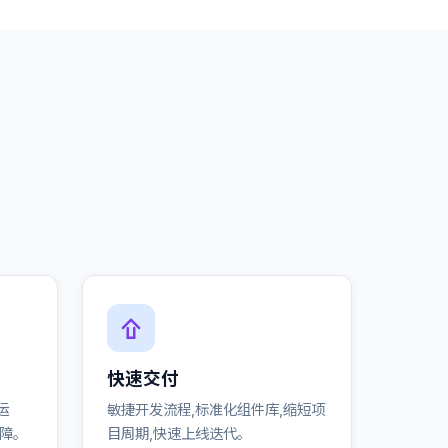
快速交付
运
敏捷开发流程,标准化组件库,缩短项
保障。
目周期,快速上线迭代。